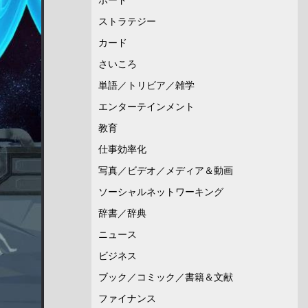
ストラテジー
カード
さいころ
単語／トリビア／雑学
エンターテインメント
教育
仕事効率化
写真／ビデオ／メディア＆動画
ソーシャルネットワーキング
辞書／辞典
ニュース
ビジネス
ブック／コミック／書籍＆文献
ファイナンス