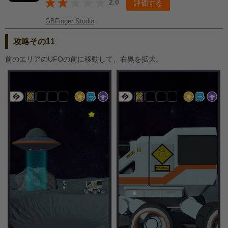
2.0
評価する
GBFinger Studio
攻略その11
前のエリアのUFOの前に移動して、右奥を拡大。