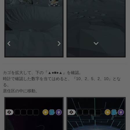
カゴを拡大して、下の『▲●■●▲』を確認。
時計で確認した数字を当てはめると、『10、2、5、2、10』とな
る。
居住区の中に移動。