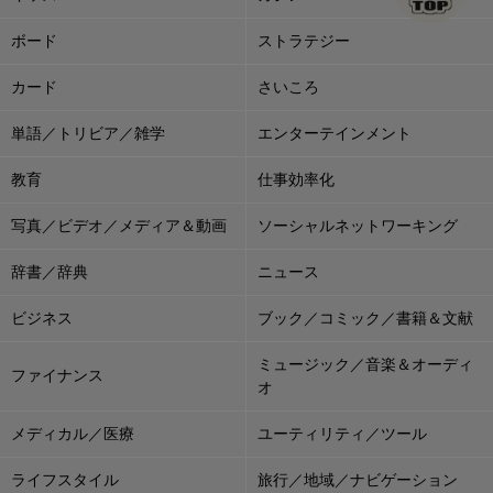
ボード
ストラテジー
カード
さいころ
単語／トリビア／雑学
エンターテインメント
教育
仕事効率化
写真／ビデオ／メディア＆動画
ソーシャルネットワーキング
辞書／辞典
ニュース
ビジネス
ブック／コミック／書籍＆文献
ミュージック／音楽＆オーディ
ファイナンス
オ
メディカル／医療
ユーティリティ／ツール
ライフスタイル
旅行／地域／ナビゲーション