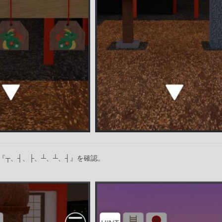
『┬、┤、├、┴、┴、┤』を確認。