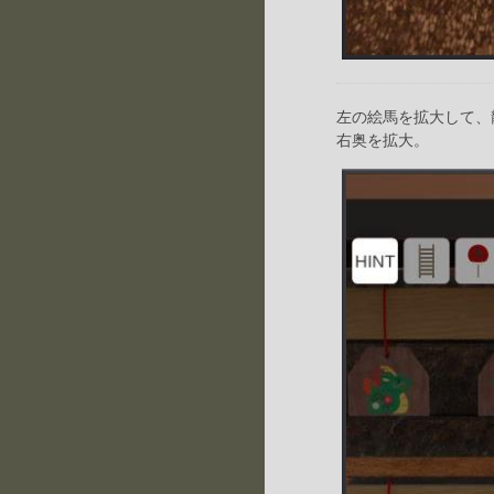
左の絵馬を拡大して、
右奥を拡大。