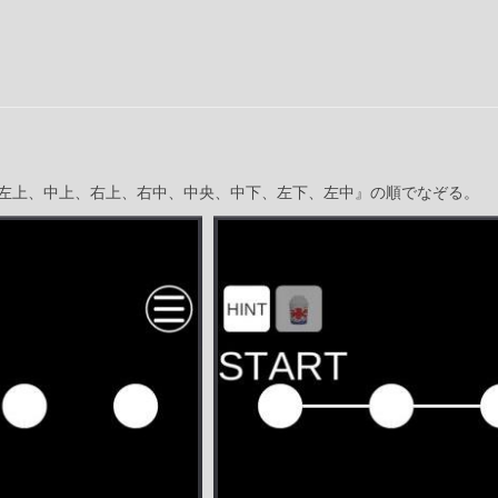
左上、中上、右上、右中、中央、中下、左下、左中』の順でなぞる。