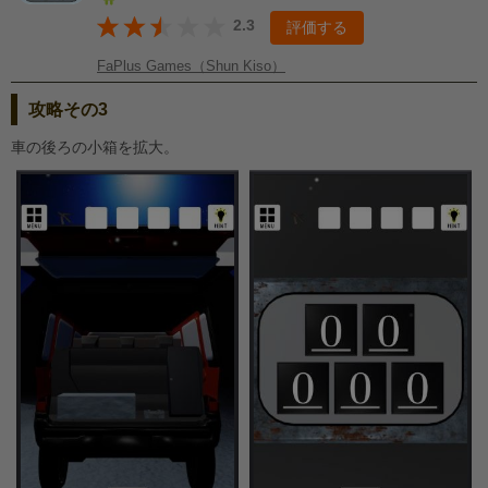
2.3
評価する
FaPlus Games（Shun Kiso）
攻略その3
車の後ろの小箱を拡大。