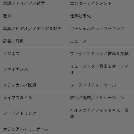
単語／トリビア／雑学
エンターテインメント
教育
仕事効率化
写真／ビデオ／メディア＆動画
ソーシャルネットワーキング
辞書／辞典
ニュース
ビジネス
ブック／コミック／書籍＆文献
ミュージック／音楽＆オーディ
ファイナンス
オ
メディカル／医療
ユーティリティ／ツール
ライフスタイル
旅行／地域／ナビゲーション
ヘルスケア／フィットネス／健
フード／ドリンク
康
カジュアル / ミニゲーム