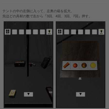
テントの中の左側に入って、左奥の箱を拡大。
先ほどの具材の数で左から『3回、4回、3回、7回』押す。