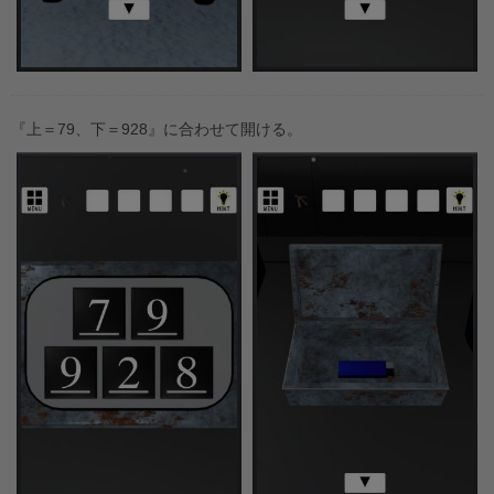
『上＝79、下＝928』に合わせて開ける。