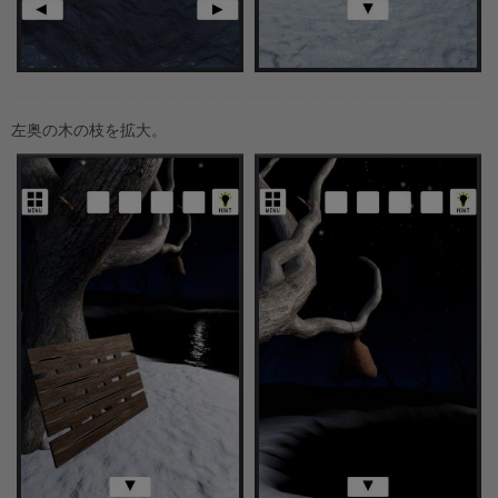
左奥の木の枝を拡大。