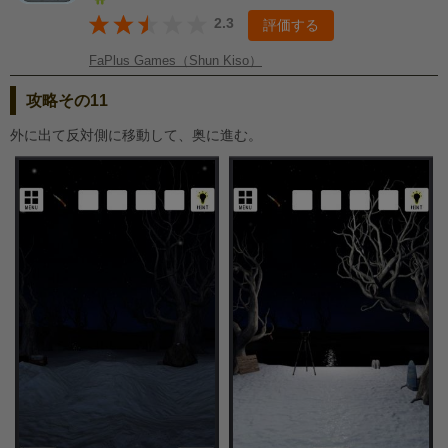
2.3
評価する
FaPlus Games（Shun Kiso）
攻略その11
外に出て反対側に移動して、奥に進む。