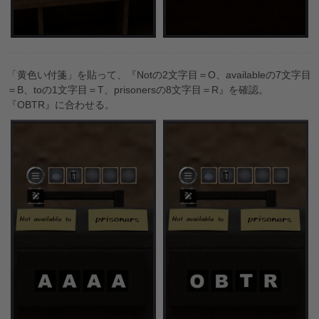
「黄色い付箋」を貼って、『Notの2文字目＝O、availableの7文字目
＝B、toの1文字目＝T、prisonersの8文字目＝R』を確認。
『OBTR』に合わせる。