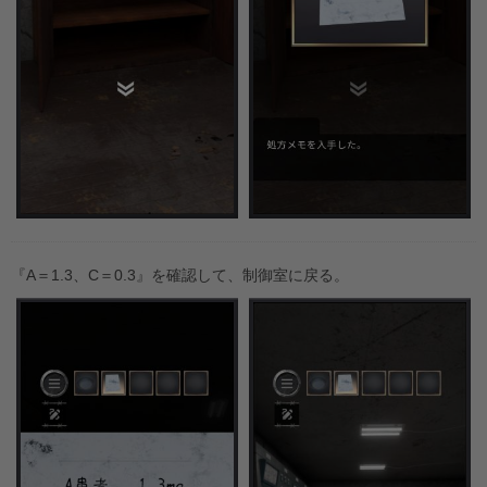
『A＝1.3、C＝0.3』を確認して、制御室に戻る。