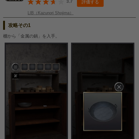
3.7
評価する
LIB（Kazunori Shojima）
攻略その1
棚から「金属の鍋」を入手。