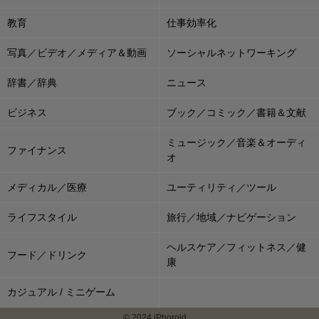
教育
仕事効率化
写真／ビデオ／メディア＆動画
ソーシャルネットワーキング
辞書／辞典
ニュース
ビジネス
ブック／コミック／書籍＆文献
ミュージック／音楽＆オーディ
ファイナンス
オ
メディカル／医療
ユーティリティ／ツール
ライフスタイル
旅行／地域／ナビゲーション
ヘルスケア／フィットネス／健
フード／ドリンク
康
カジュアル / ミニゲーム
© 2024 iPhoroid.