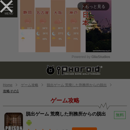
もっと見る
arrow_forward_ios
Powered by 
GliaStudios
Mute
Home
ゲーム攻略
脱出ゲーム 荒廃した刑務所からの脱出
攻略その1
ゲーム攻略
脱出ゲーム 荒廃した刑務所からの脱出
無料