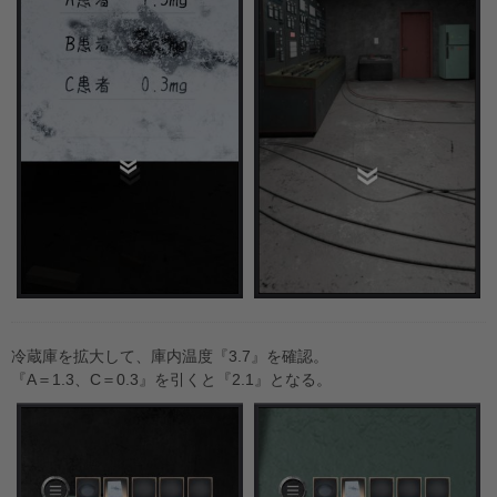
冷蔵庫を拡大して、庫内温度『3.7』を確認。
『A＝1.3、C＝0.3』を引くと『2.1』となる。