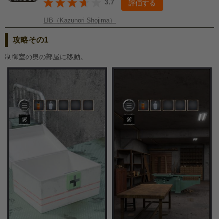
3.7
評価する
LIB（Kazunori Shojima）
攻略その1
制御室の奥の部屋に移動。