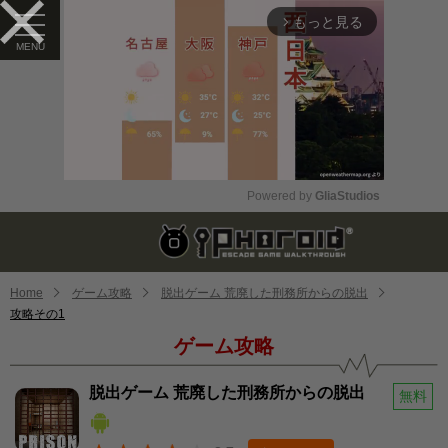
もっと見る
arrow_forward_ios
Powered by 
GliaStudios
Mute
Home
ゲーム攻略
脱出ゲーム 荒廃した刑務所からの脱出
攻略その1
ゲーム攻略
脱出ゲーム 荒廃した刑務所からの脱出
無料