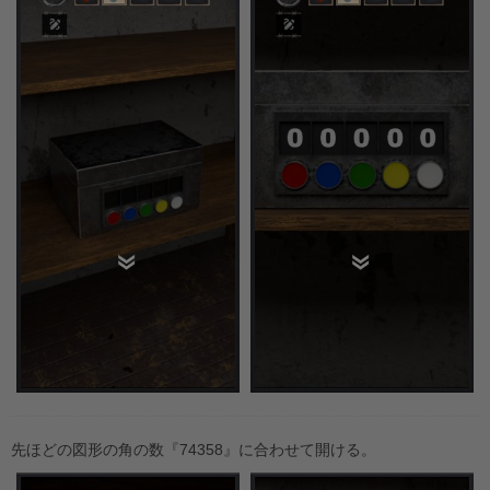
先ほどの図形の角の数『74358』に合わせて開ける。