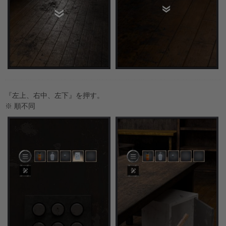
『左上、右中、左下』を押す。
※ 順不同