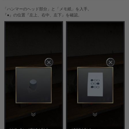
「ハンマーのヘッド部分」と「メモ紙」を入手。
『●』の位置『左上、右中、左下』を確認。