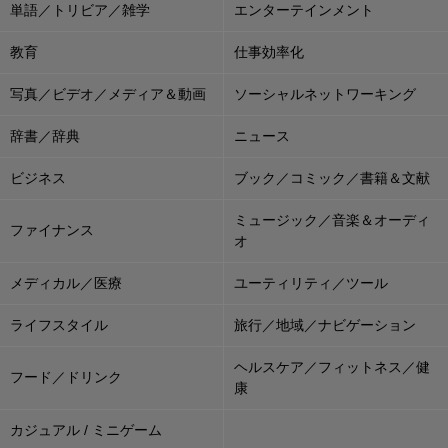
単語／トリビア／雑学
エンターテインメント
教育
仕事効率化
写真／ビデオ／メディア＆動画
ソーシャルネットワーキング
辞書／辞典
ニュース
ビジネス
ブック／コミック／書籍＆文献
ミュージック／音楽＆オーディ
ファイナンス
オ
メディカル／医療
ユーティリティ／ツール
ライフスタイル
旅行／地域／ナビゲーション
ヘルスケア／フィットネス／健
フード／ドリンク
康
カジュアル / ミニゲーム