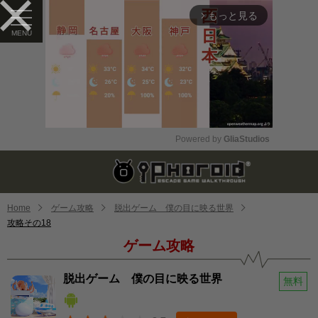
もっと見る
arrow_forward_ios
Powered by 
GliaStudios
Mute
Home
ゲーム攻略
脱出ゲーム 僕の目に映る世界
攻略その18
ゲーム攻略
脱出ゲーム 僕の目に映る世界
無料