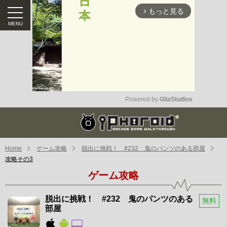
もっと見る
arrow_forward_ios
Powered by 
GliaStudios
Mute
Home
ゲーム攻略
脱出に挑戦！ #232 鬼のパンツのある部屋
攻略その3
ゲーム攻略
脱出に挑戦！ #232 鬼のパンツのある
無料
部屋