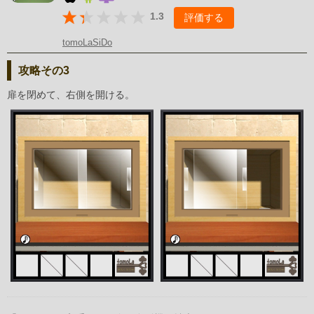
1.3
評価する
tomoLaSiDo
攻略その3
扉を閉めて、右側を開ける。