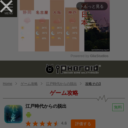
もっと見る
arrow_forward_ios
Powered by 
GliaStudios
Mute
Home
ゲーム攻略
江戸時代からの脱出
攻略その3
ゲーム攻略
江戸時代からの脱出
無料
4.6
評価する