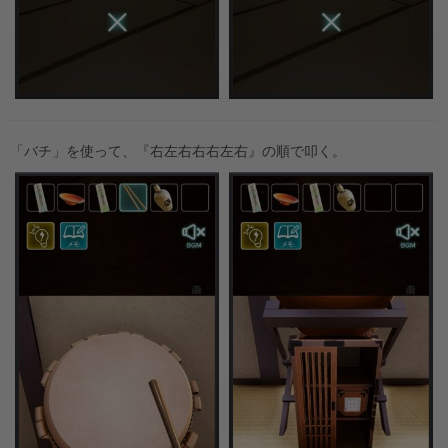
「バチ」を使って、『右左右右右左右』の順で叩く。