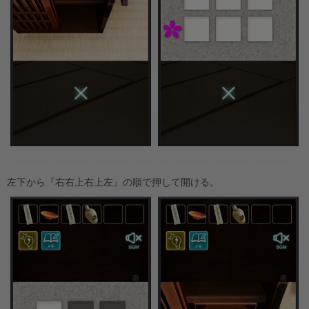
左下から『右右上右上左』の順で押して開ける。