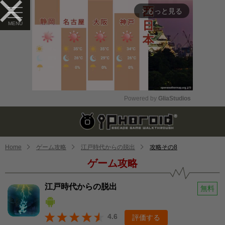
もっと見る
arrow_forward_ios
Powered by 
GliaStudios
Mute
Home
ゲーム攻略
江戸時代からの脱出
攻略その8
ゲーム攻略
江戸時代からの脱出
無料
4.6
評価する