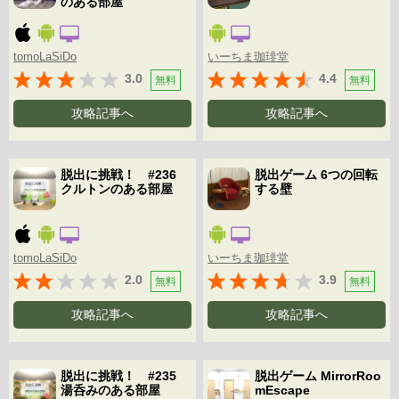
のある部屋
tomoLaSiDo
いーちま珈琲堂
3.0
4.4
無料
無料
攻略記事へ
攻略記事へ
脱出に挑戦！ #236
脱出ゲーム 6つの回転
クルトンのある部屋
する壁
tomoLaSiDo
いーちま珈琲堂
2.0
3.9
無料
無料
攻略記事へ
攻略記事へ
脱出に挑戦！ #235
脱出ゲーム MirrorRoo
湯呑みのある部屋
mEscape