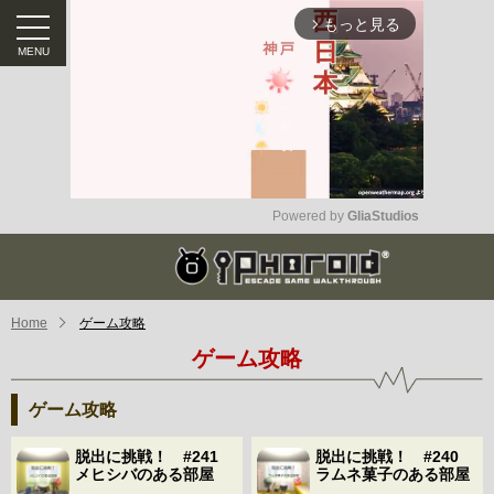
もっと見る
arrow_forward_ios
Powered by 
GliaStudios
Mute
Home
ゲーム攻略
ゲーム攻略
ゲーム攻略
脱出に挑戦！ #241
脱出に挑戦！ #240
メヒシバのある部屋
ラムネ菓子のある部屋