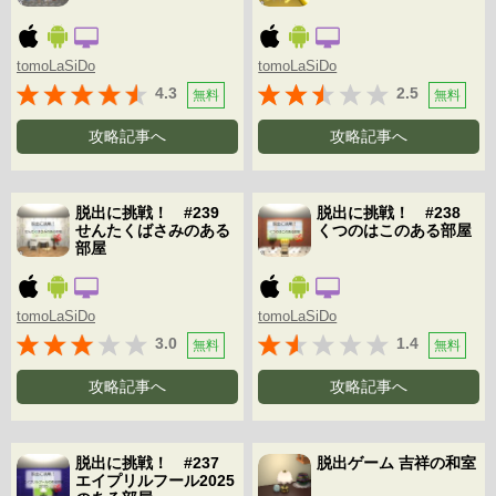
tomoLaSiDo
tomoLaSiDo
4.3
2.5
無料
無料
攻略記事へ
攻略記事へ
脱出に挑戦！ #239
脱出に挑戦！ #238
せんたくばさみのある
くつのはこのある部屋
部屋
tomoLaSiDo
tomoLaSiDo
3.0
1.4
無料
無料
攻略記事へ
攻略記事へ
脱出に挑戦！ #237
脱出ゲーム 吉祥の和室
エイプリルフール2025