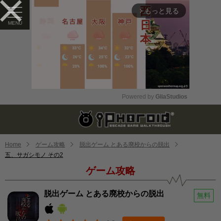
もっと見る
arrow_forward_ios
Powered by 
GliaStudios
Mute
Home
ゲーム攻略
脱出ゲーム とある廃校からの脱出
五、サガシモノ その2
ゲーム攻略
脱出ゲーム とある廃校からの脱出
無料