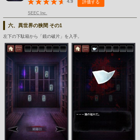
4.9
評価する
SEEC Inc.
六、異世界の狭間 その1
左下の下駄箱から「鏡の破片」を入手。