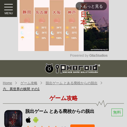
もっと見る
arrow_forward_ios
Powered by 
GliaStudios
Mute
Home
ゲーム攻略
脱出ゲーム とある廃校からの脱出
六、異世界の狭間 その1
ゲーム攻略
脱出ゲーム とある廃校からの脱出
無料