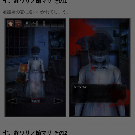
七、終ワリノ始マリ その1
看護婦の霊に追いつかれてしまう。
七、終ワリノ始マリ その2