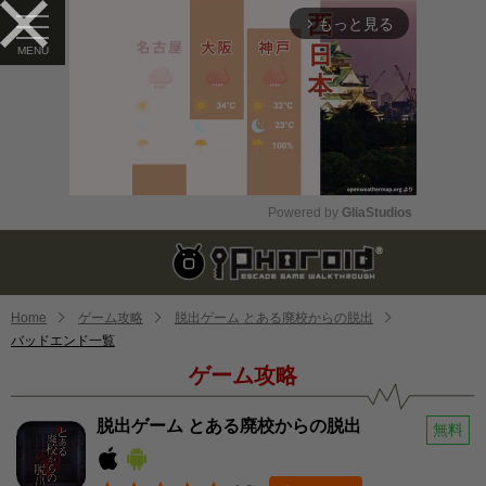
もっと見る
arrow_forward_ios
Powered by 
GliaStudios
Mute
Home
ゲーム攻略
脱出ゲーム とある廃校からの脱出
バッドエンド一覧
ゲーム攻略
脱出ゲーム とある廃校からの脱出
無料