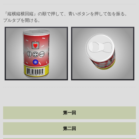
『縦横縦横回縦』の順で押して、青いボタンを押して缶を振る。
プルタブを開ける。
第一回
第二回