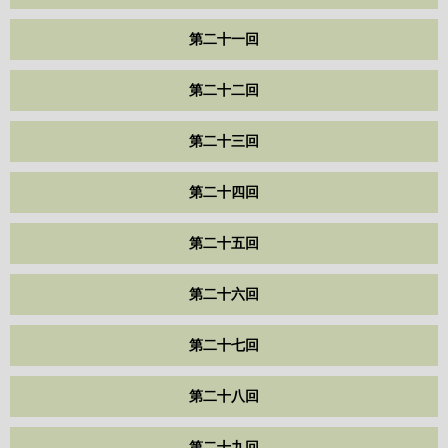
第二十一回
第二十二回
第二十三回
第二十四回
第二十五回
第二十六回
第二十七回
第二十八回
第二十九回