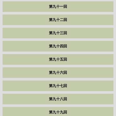
第九十一回
第九十二回
第九十三回
第九十四回
第九十五回
第九十六回
第九十七回
第九十八回
第九十九回