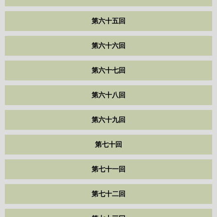
第六十五回
第六十六回
第六十七回
第六十八回
第六十九回
第七十回
第七十一回
第七十二回