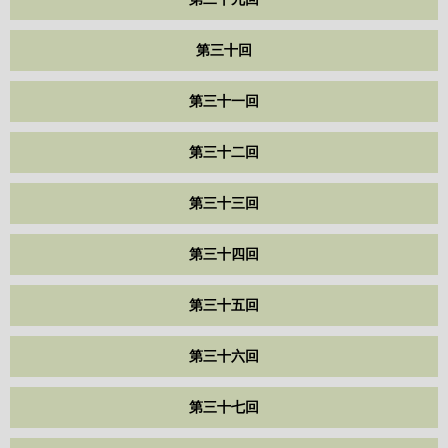
第三十回
第三十一回
第三十二回
第三十三回
第三十四回
第三十五回
第三十六回
第三十七回