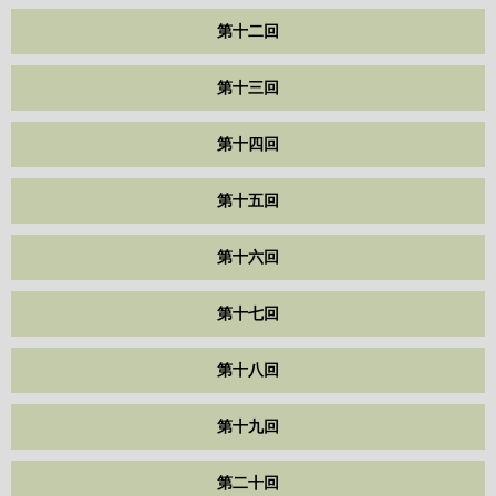
第十二回
第十三回
第十四回
第十五回
第十六回
第十七回
第十八回
第十九回
第二十回