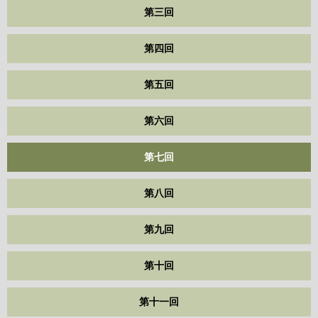
第三回
第四回
第五回
第六回
第七回
第八回
第九回
第十回
第十一回