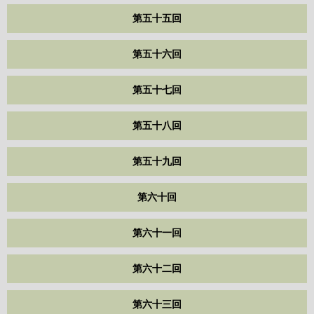
第五十五回
第五十六回
第五十七回
第五十八回
第五十九回
第六十回
第六十一回
第六十二回
第六十三回