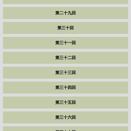
第二十九回
第三十回
第三十一回
第三十二回
第三十三回
第三十四回
第三十五回
第三十六回