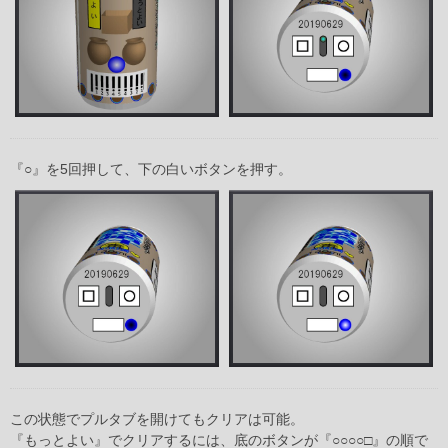
『○』を5回押して、下の白いボタンを押す。
この状態でプルタブを開けてもクリアは可能。
『もっとよい』でクリアするには、底のボタンが『○○○○□』の順で