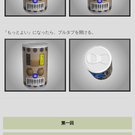
『もっとよい』になったら、プルタブを開ける。
第一回