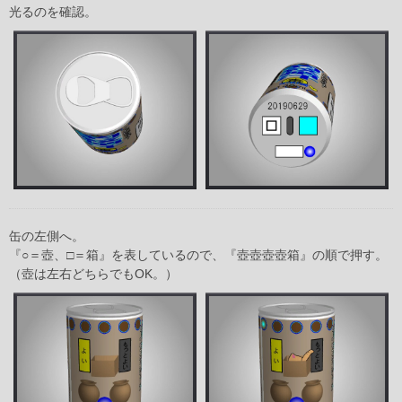
光るのを確認。
缶の左側へ。
『○＝壺、□＝箱』を表しているので、『壺壺壺壺箱』の順で押す。
（壺は左右どちらでもOK。）