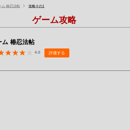
ーム 椿忍法帖
攻略その1
ゲーム攻略
ーム 椿忍法帖
4.0
評価する