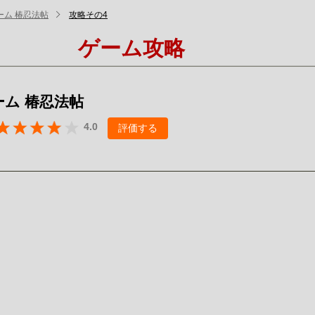
ーム 椿忍法帖
攻略その4
ゲーム攻略
ーム 椿忍法帖
4.0
評価する