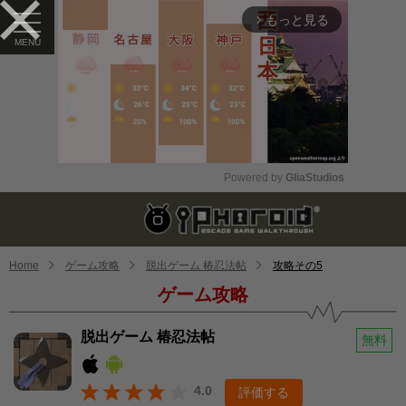
もっと見る
arrow_forward_ios
Powered by 
GliaStudios
Mute
Home
ゲーム攻略
脱出ゲーム 椿忍法帖
攻略その5
ゲーム攻略
脱出ゲーム 椿忍法帖
無料
4.0
評価する