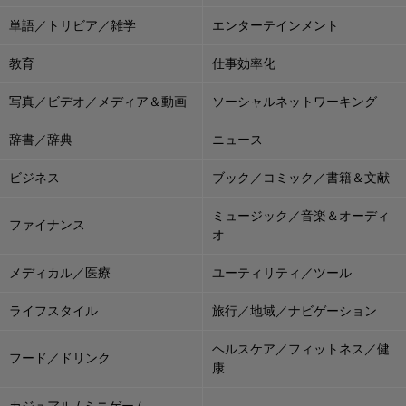
単語／トリビア／雑学
エンターテインメント
教育
仕事効率化
写真／ビデオ／メディア＆動画
ソーシャルネットワーキング
辞書／辞典
ニュース
ビジネス
ブック／コミック／書籍＆文献
ミュージック／音楽＆オーディ
ファイナンス
オ
メディカル／医療
ユーティリティ／ツール
ライフスタイル
旅行／地域／ナビゲーション
ヘルスケア／フィットネス／健
フード／ドリンク
康
カジュアル / ミニゲーム