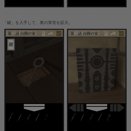
「鍵」を入手して、奥の箪笥を拡大。