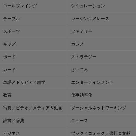
ロールプレイング
シミュレーション
テーブル
レーシング／レース
スポーツ
ファミリー
キッズ
カジノ
ボード
ストラテジー
カード
さいころ
単語／トリビア／雑学
エンターテインメント
教育
仕事効率化
写真／ビデオ／メディア＆動画
ソーシャルネットワーキング
辞書／辞典
ニュース
ビジネス
ブック／コミック／書籍＆文献