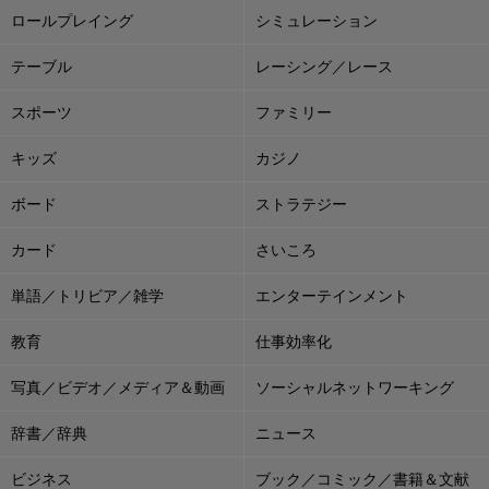
ロールプレイング
シミュレーション
テーブル
レーシング／レース
スポーツ
ファミリー
キッズ
カジノ
ボード
ストラテジー
カード
さいころ
単語／トリビア／雑学
エンターテインメント
教育
仕事効率化
写真／ビデオ／メディア＆動画
ソーシャルネットワーキング
辞書／辞典
ニュース
ビジネス
ブック／コミック／書籍＆文献