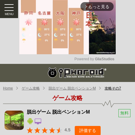
もっと見る
arrow_forward_ios
Powered by 
GliaStudios
Mute
Home
ゲーム攻略
脱出ゲーム 脱出ペンションM
攻略その7
ゲーム攻略
脱出ゲーム 脱出ペンションM
無料
4.5
評価する