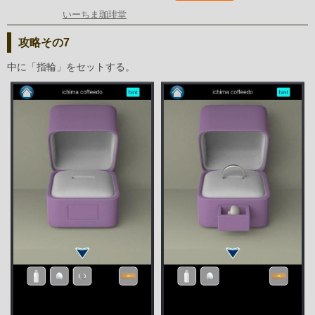
いーちま珈琲堂
攻略その7
中に「指輪」をセットする。