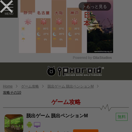
もっと見る
arrow_forward_ios
Powered by 
GliaStudios
Mute
Home
ゲーム攻略
脱出ゲーム 脱出ペンションM
攻略その10
ゲーム攻略
脱出ゲーム 脱出ペンションM
無料