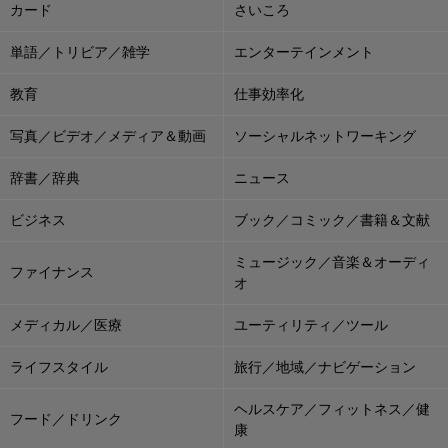
カード
さいころ
単語／トリビア／雑学
エンターテインメント
教育
仕事効率化
写真／ビデオ／メディア＆動画
ソーシャルネットワーキング
辞書／辞典
ニュース
ビジネス
ブック／コミック／書籍＆文献
ミュージック／音楽＆オーディ
ファイナンス
オ
メディカル／医療
ユーティリティ／ツール
ライフスタイル
旅行／地域／ナビゲーション
ヘルスケア／フィットネス／健
フード／ドリンク
康