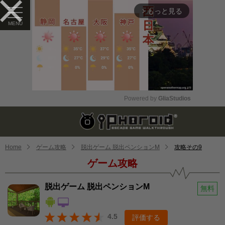
もっと見る
arrow_forward_ios
Powered by 
GliaStudios
Mute
Home
ゲーム攻略
脱出ゲーム 脱出ペンションM
攻略その9
ゲーム攻略
脱出ゲーム 脱出ペンションM
無料
4.5
評価する