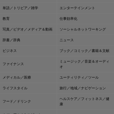
単語／トリビア／雑学
エンターテインメント
教育
仕事効率化
写真／ビデオ／メディア＆動画
ソーシャルネットワーキング
辞書／辞典
ニュース
ビジネス
ブック／コミック／書籍＆文献
ミュージック／音楽＆オーディ
ファイナンス
オ
メディカル／医療
ユーティリティ／ツール
ライフスタイル
旅行／地域／ナビゲーション
ヘルスケア／フィットネス／健
フード／ドリンク
康