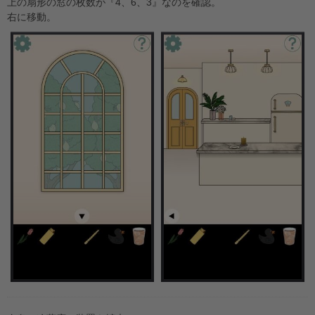
上の扇形の窓の枚数が『4、6、3』なのを確認。
右に移動。