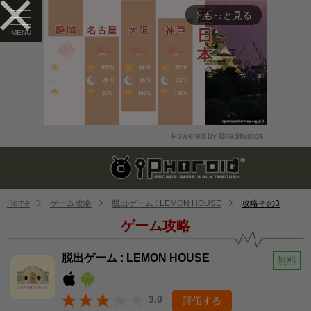
もっと見る
arrow_forward_ios
Powered by 
GliaStudios
Mute
Home
ゲーム攻略
脱出ゲーム : LEMON HOUSE
攻略その3
ゲーム攻略
脱出ゲーム : LEMON HOUSE
無料
3.0
評価する