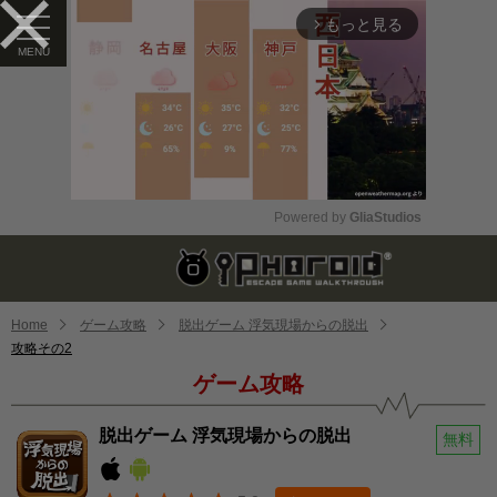
もっと見る
arrow_forward_ios
Powered by 
GliaStudios
Mute
Home
ゲーム攻略
脱出ゲーム 浮気現場からの脱出
攻略その2
ゲーム攻略
脱出ゲーム 浮気現場からの脱出
無料