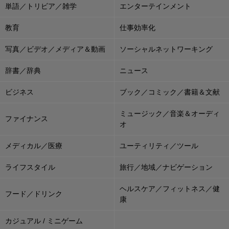
単語／トリビア／雑学
エンターテインメント
教育
仕事効率化
写真／ビデオ／メディア＆動画
ソーシャルネットワーキング
辞書／辞典
ニュース
ビジネス
ブック／コミック／書籍＆文献
ミュージック／音楽＆オーディ
ファイナンス
オ
メディカル／医療
ユーティリティ／ツール
ライフスタイル
旅行／地域／ナビゲーション
ヘルスケア／フィットネス／健
フード／ドリンク
康
カジュアル / ミニゲーム