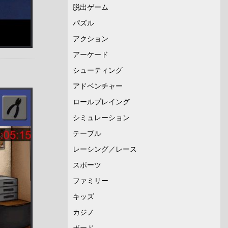
脱出ゲーム
パズル
アクション
アーケード
シューティング
アドベンチャー
ロールプレイング
シミュレーション
テーブル
レーシング／レース
スポーツ
ファミリー
キッズ
カジノ
ボード