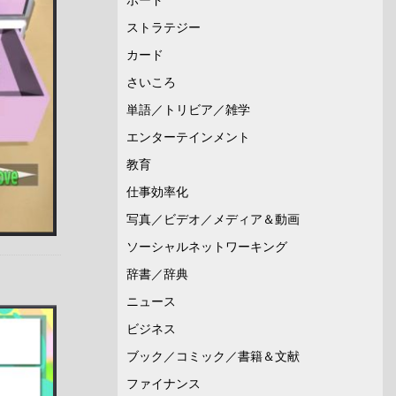
ストラテジー
カード
さいころ
単語／トリビア／雑学
エンターテインメント
教育
仕事効率化
写真／ビデオ／メディア＆動画
ソーシャルネットワーキング
辞書／辞典
ニュース
ビジネス
ブック／コミック／書籍＆文献
ファイナンス