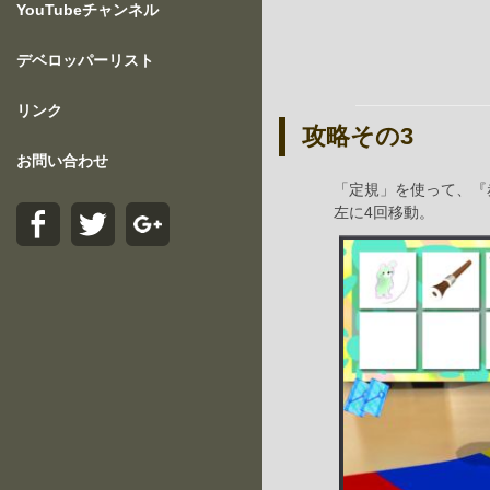
YouTubeチャンネル
デベロッパーリスト
リンク
攻略その3
お問い合わせ
「定規」を使って、『
左に4回移動。