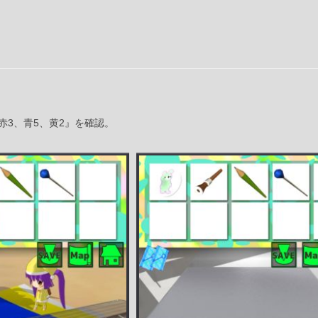
赤3、青5、黄2』を確認。