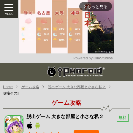
もっと見る
arrow_forward_ios
Powered by 
GliaStudios
Mute
Home
ゲーム攻略
脱出ゲーム 大きな部屋と小さな私２
攻略その2
ゲーム攻略
脱出ゲーム 大きな部屋と小さな私２
無料