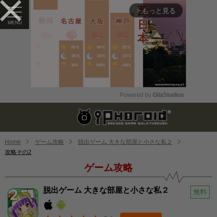
もっと見る
arrow_forward_ios
Powered by 
GliaStudios
Mute
Home
ゲーム攻略
脱出ゲーム 大きな部屋と小さな私２
攻略その2
ゲーム攻略
脱出ゲーム 大きな部屋と小さな私２
無料