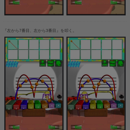
『左から7番目、左から3番目』を叩く。