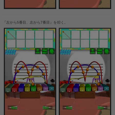
『左から5番目、左から7番目』を叩く。