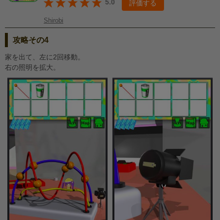
5.0
評価する
Shirobi
攻略その4
家を出て、左に2回移動。
右の照明を拡大。