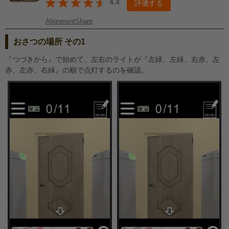
4.4
評価する
AlignmentSharp
おさつの場所 その1
『つづきから』で始めて、左右のライトが『左緑、左緑、右赤、左
赤、左赤、右緑』の順で点灯するのを確認。