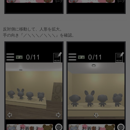
反対側に移動して、人形を拡大。
手の向き『／＼＼＼／＼＼＼』を確認。