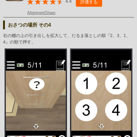
4.4
評価する
AlignmentSharp
おさつの場所 その4
右の棚の上の引き出しを拡大して、だるま落としの順『2、3、1、
4』の順で押す。