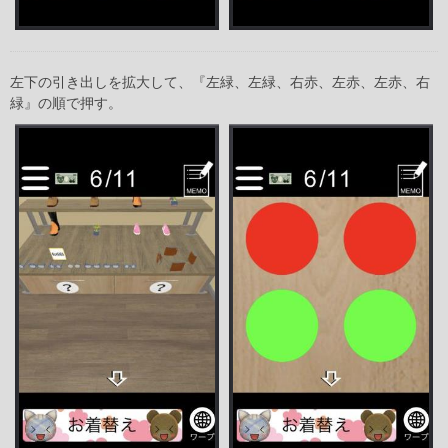
左下の引き出しを拡大して、『左緑、左緑、右赤、左赤、左赤、右
緑』の順で押す。