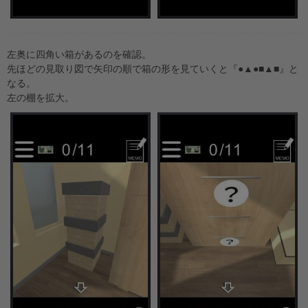
左奥に四角い箱があるのを確認。
先ほどの見取り図で矢印の順で箱の形を見ていくと『●▲●■▲■』と
なる。
左の棚を拡大。