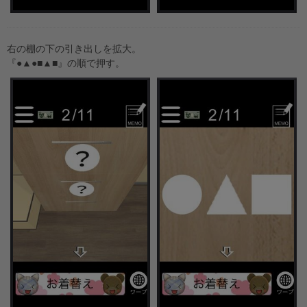
右の棚の下の引き出しを拡大。
『●▲●■▲■』の順で押す。