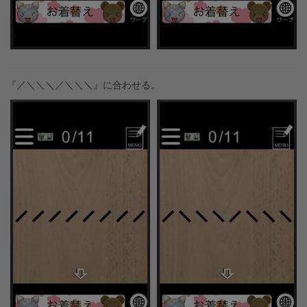
『／＼＼＼／＼＼＼』に合わせる。