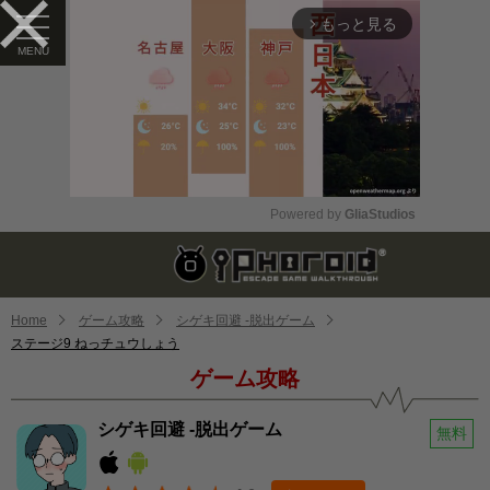
もっと見る
arrow_forward_ios
Powered by 
GliaStudios
Mute
Home
ゲーム攻略
シゲキ回避 -脱出ゲーム
ステージ9 ねっチュウしょう
ゲーム攻略
シゲキ回避 -脱出ゲーム
無料