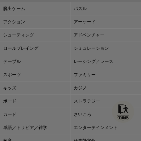
脱出ゲーム
パズル
アクション
アーケード
シューティング
アドベンチャー
ロールプレイング
シミュレーション
テーブル
レーシング／レース
スポーツ
ファミリー
キッズ
カジノ
ボード
ストラテジー
カード
さいころ
単語／トリビア／雑学
エンターテインメント
教育
仕事効率化