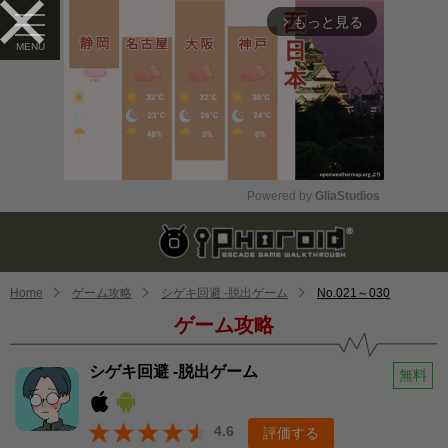
もっと見る
arrow_forward_ios
Powered by 
GliaStudios
Mute
Home
ゲーム攻略
シゲキ回避 -脱出ゲーム
No.021～030
ゲーム攻略
シゲキ回避 -脱出ゲーム
無料
4.6
評価する