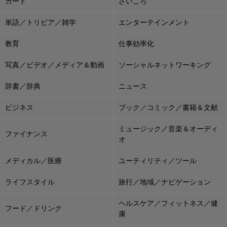
カード
さいころ
単語／トリビア／雑学
エンターテインメント
教育
仕事効率化
写真／ビデオ／メディア＆動画
ソーシャルネットワーキング
辞書／辞典
ニュース
ビジネス
ブック／コミック／書籍＆文献
ミュージック／音楽＆オーディ
ファイナンス
オ
メディカル／医療
ユーティリティ／ツール
ライフスタイル
旅行／地域／ナビゲーション
ヘルスケア／フィットネス／健
フード／ドリンク
康