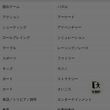
脱出ゲーム
パズル
アクション
アーケード
シューティング
アドベンチャー
ロールプレイング
シミュレーション
テーブル
レーシング／レース
スポーツ
ファミリー
キッズ
カジノ
ボード
ストラテジー
カード
さいころ
単語／トリビア／雑学
エンターテインメント
教育
仕事効率化