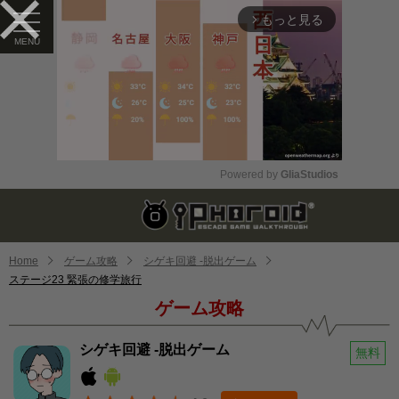
もっと見る
arrow_forward_ios
Powered by 
GliaStudios
Mute
Home
ゲーム攻略
シゲキ回避 -脱出ゲーム
ステージ23 緊張の修学旅行
ゲーム攻略
シゲキ回避 -脱出ゲーム
無料