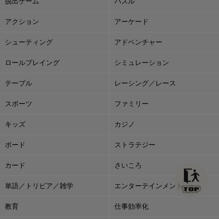
脱出ゲーム
パズル
アクション
アーケード
シューティング
アドベンチャー
ロールプレイング
シミュレーション
テーブル
レーシング／レース
スポーツ
ファミリー
キッズ
カジノ
ボード
ストラテジー
カード
さいころ
単語／トリビア／雑学
エンターテインメント
教育
仕事効率化