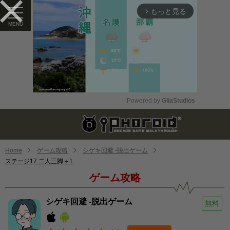
もっと見る
arrow_forward_ios
Powered by 
GliaStudios
Mute
Home
ゲーム攻略
シゲキ回避 -脱出ゲーム
ステージ17 二人三脚＋1
ゲーム攻略
シゲキ回避 -脱出ゲーム
無料