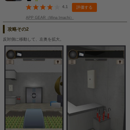
4.1
評価する
APP GEAR（Mina Imachi）
攻略その2
反対側に移動して、左奥を拡大。