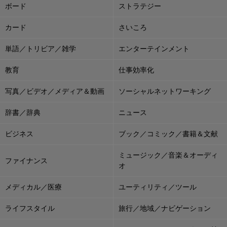
ボード
ストラテジー
カード
さいころ
単語／トリビア／雑学
エンターテインメント
教育
仕事効率化
写真／ビデオ／メディア＆動画
ソーシャルネットワーキング
辞書／辞典
ニュース
ビジネス
ブック／コミック／書籍＆文献
ミュージック／音楽＆オーディ
ファイナンス
オ
メディカル／医療
ユーティリティ／ツール
ライフスタイル
旅行／地域／ナビゲーション