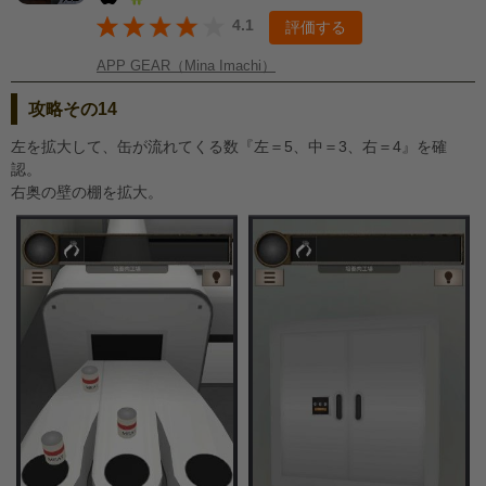
4.1
評価する
APP GEAR（Mina Imachi）
攻略その14
左を拡大して、缶が流れてくる数『左＝5、中＝3、右＝4』を確
認。
右奥の壁の棚を拡大。