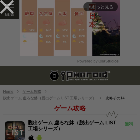
もっと見る
arrow_forward_ios
Powered by 
GliaStudios
Mute
Home
ゲーム攻略
脱出ゲーム 虚ろな躰（脱出ゲーム LIST 工場シリーズ）
攻略その14
ゲーム攻略
脱出ゲーム 虚ろな躰（脱出ゲーム LIST
無料
工場シリーズ）