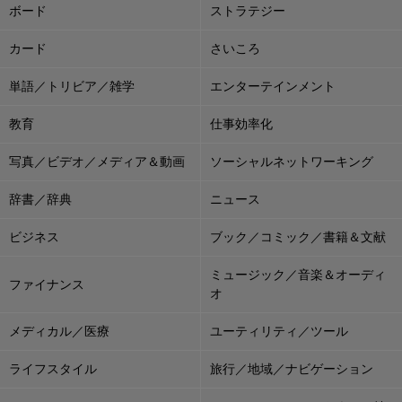
ボード
ストラテジー
カード
さいころ
単語／トリビア／雑学
エンターテインメント
教育
仕事効率化
写真／ビデオ／メディア＆動画
ソーシャルネットワーキング
辞書／辞典
ニュース
ビジネス
ブック／コミック／書籍＆文献
ミュージック／音楽＆オーディ
ファイナンス
オ
メディカル／医療
ユーティリティ／ツール
ライフスタイル
旅行／地域／ナビゲーション