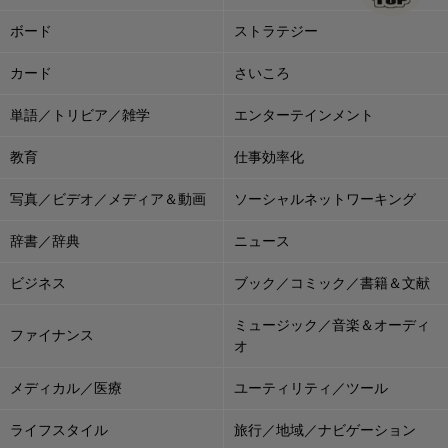
ボード
ストラテジー
カード
さいころ
単語／トリビア／雑学
エンターテインメント
教育
仕事効率化
写真／ビデオ／メディア＆動画
ソーシャルネットワーキング
辞書／辞典
ニュース
ビジネス
ブック／コミック／書籍＆文献
ミュージック／音楽＆オーディ
ファイナンス
オ
メディカル／医療
ユーティリティ／ツール
ライフスタイル
旅行／地域／ナビゲーション