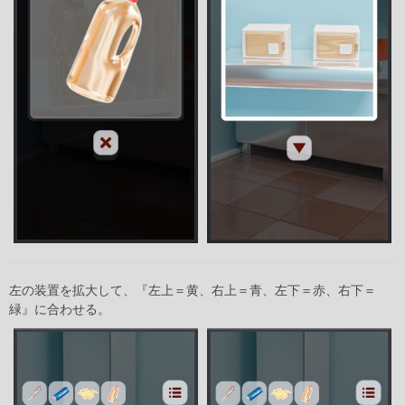
左の装置を拡大して、『左上＝黄、右上＝青、左下＝赤、右下＝
緑』に合わせる。