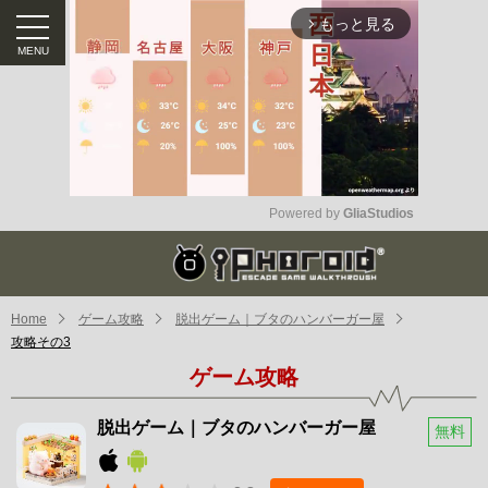
もっと見る
arrow_forward_ios
Powered by 
GliaStudios
Mute
Home
ゲーム攻略
脱出ゲーム｜ブタのハンバーガー屋
攻略その3
ゲーム攻略
脱出ゲーム｜ブタのハンバーガー屋
無料