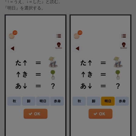
『↑＝うえ、↓＝した』と読む。
『明日』を選択する。