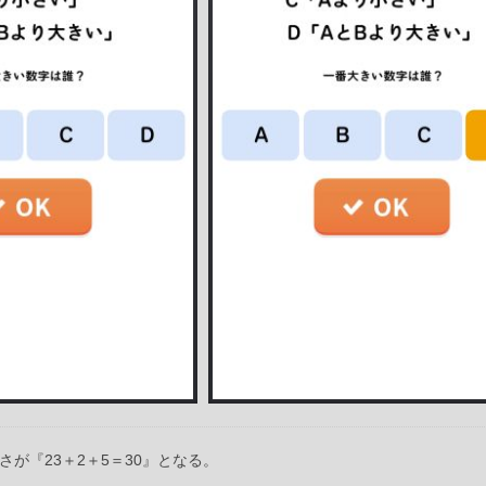
さが『23＋2＋5＝30』となる。
。