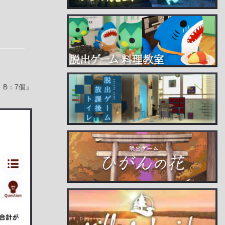
、B：7個』