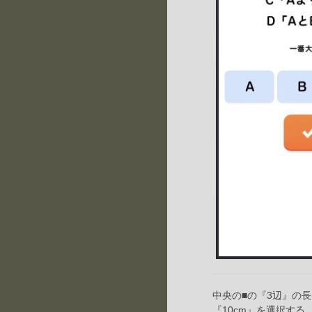
中央の■の『3辺』の長
『10cm』を選択する