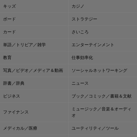
キッズ
カジノ
ボード
ストラテジー
カード
さいころ
単語／トリビア／雑学
エンターテインメント
教育
仕事効率化
写真／ビデオ／メディア＆動画
ソーシャルネットワーキング
辞書／辞典
ニュース
ビジネス
ブック／コミック／書籍＆文献
ミュージック／音楽＆オーディ
ファイナンス
オ
メディカル／医療
ユーティリティ／ツール