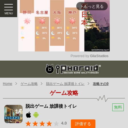
もっと見る
arrow_forward_ios
Powered by 
GliaStudios
Mute
Home
ゲーム攻略
脱出ゲーム 放課後トイレ
攻略その9
ゲーム攻略
脱出ゲーム 放課後トイレ
無料
4.0
評価する