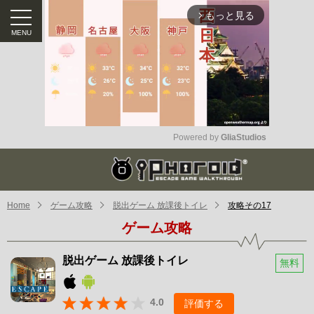
もっと見る
arrow_forward_ios
Powered by 
GliaStudios
Mute
Home
ゲーム攻略
脱出ゲーム 放課後トイレ
攻略その17
ゲーム攻略
脱出ゲーム 放課後トイレ
無料
4.0
評価する