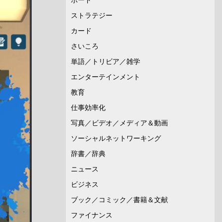
ストラテジー
カード
さいころ
単語／トリビア／雑学
エンターテインメント
教育
仕事効率化
写真／ビデオ／メディア＆動画
ソーシャルネットワーキング
辞書／辞典
ニュース
ビジネス
ブック／コミック／書籍＆文献
ファイナンス